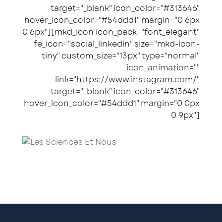
target="_blank" icon_color="#313646"
hover_icon_color="#54ddd1" margin="0 6px
0 6px"][mkd_icon icon_pack="font_elegant"
fe_icon="social_linkedin" size="mkd-icon-
tiny" custom_size="13px" type="normal"
icon_animation=""
link="https://www.instagram.com/"
target="_blank" icon_color="#313646"
hover_icon_color="#54ddd1" margin="0 0px
0 9px"]
"Pour les sciences à la portée de tous"