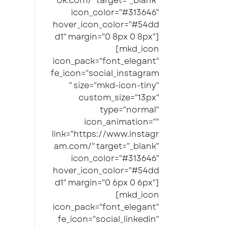
ok.com/" target="_blank"
icon_color="#313646"
hover_icon_color="#54dd
d1" margin="0 8px 0 8px"]
[mkd_icon
icon_pack="font_elegant"
fe_icon="social_instagram
" size="mkd-icon-tiny"
custom_size="13px"
type="normal"
icon_animation=""
link="https://www.instagr
am.com/" target="_blank"
icon_color="#313646"
hover_icon_color="#54dd
d1" margin="0 6px 0 6px"]
[mkd_icon
icon_pack="font_elegant"
fe_icon="social_linkedin"