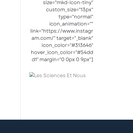
size="mkd-icon-tiny"
custom_size="13px"
type="normal"
icon_animation=""
link="https://www.instagr
am.com/" target="_blank"
icon_color="#313646"
hover_icon_color="#54dd
d1" margin="0 0px 0 9px"]
"Pour les sciences à la
portée de tous"