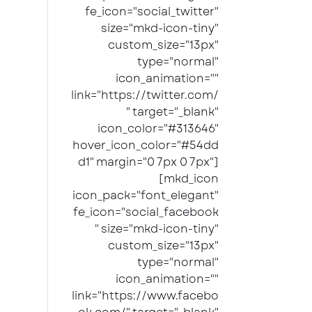
fe_icon="social_twitter"
size="mkd-icon-tiny"
custom_size="13px"
type="normal"
icon_animation=""
link="https://twitter.com/
" target="_blank"
icon_color="#313646"
hover_icon_color="#54dd
d1" margin="0 7px 0 7px"]
[mkd_icon
icon_pack="font_elegant"
fe_icon="social_facebook
" size="mkd-icon-tiny"
custom_size="13px"
type="normal"
icon_animation=""
link="https://www.facebo