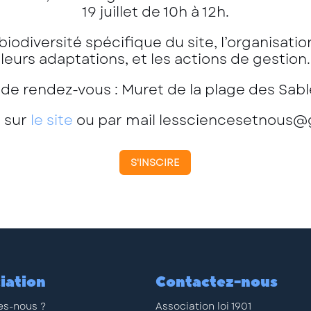
19 juillet de 10h à 12h.
iodiversité spécifique du site, l’organisati
leurs adaptations, et les actions de gestion.
 de rendez-vous : Muret de la plage des Sab
 sur
le site
ou par mail lessciencesetnous@
S'INSCIRE
iation
Contactez-nous
s-nous ?
Association loi 1901