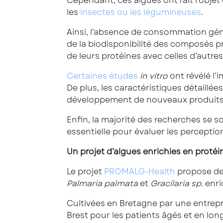
Cependant, ces algues ont fait l’obje
les
insectes ou les légumineuses
.
Ainsi, l’absence de consommation gé
de la biodisponibilité des composés p
de leurs protéines avec celles d’autre
Certaines
études
in vitro
ont révélé l’
De plus, les caractéristiques détaillée
développement de nouveaux produits a
Enfin, la majorité des recherches se s
essentielle pour évaluer les percepti
Un projet d’algues enrichies en proté
Le projet
PROMALG-Health
propose de 
Palmaria palmata
et
Gracilaria sp
. enr
Cultivées en Bretagne par une entrepri
Brest pour les patients âgés et en lon