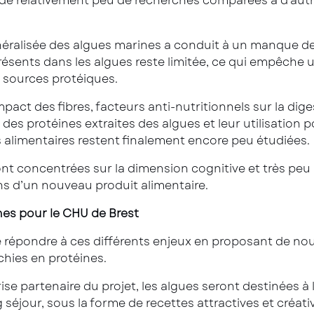
t de relativement peu de recherches comparées à d’aut
néralisée des algues marines a conduit à un manque d
résents dans les algues reste limitée, ce qui empêche 
s sources protéiques.
impact des fibres, facteurs anti-nutritionnels sur la dig
s des protéines extraites des algues et leur utilisation
limentaires restent finalement encore peu étudiées.
ont concentrées sur la dimension cognitive et très peu 
ons d’un nouveau produit alimentaire.
ines pour le CHU de Brest
répondre à ces différents enjeux en proposant de nou
ichies en protéines.
se partenaire du projet, les algues seront destinées à 
g séjour, sous la forme de recettes attractives et créat