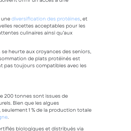
doivent offrir un accès à une
s une
diversification des protéines
, et
elles recettes acceptables pour les
ttentes culinaires ainsi qu’aux
 se heurte aux croyances des seniors,
nsommation de plats protéinés est
nt pas toujours compatibles avec les
de 200 tonnes sont issues de
urels. Bien que les algues
 seulement 1 % de la production totale
gne
.
ifiés biologiques et distribués via