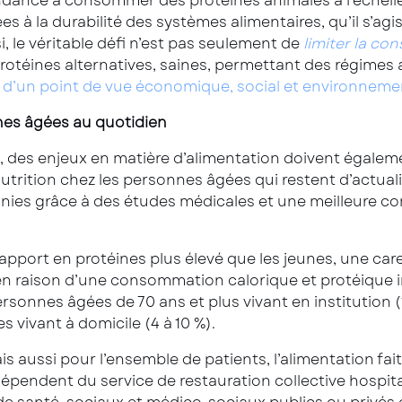
tendance à consommer des protéines animales à l’échel
s à la durabilité des systèmes alimentaires, qu’il s’a
i, le véritable défi n’est pas seulement de
limiter la c
otéines alternatives, saines, permettant des régimes a
 d’un point de vue économique, social et environneme
nes âgées au quotidien
, des enjeux en matière d’alimentation doivent égaleme
utrition chez les personnes âgées qui restent d’actual
ennies grâce à des études médicales et une meilleure 
n apport en protéines plus élevé que les jeunes, une ca
n raison d’une consommation calorique et protéique i
rsonnes âgées de 70 ans et plus vivant en institution (1
vivant à domicile (4 à 10 %).
is aussi pour l’ensemble de patients, l’alimentation fai
épendent du service de restauration collective hospita