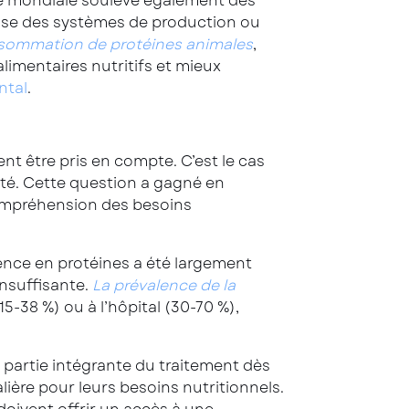
le mondiale soulève également des
gisse des systèmes de production ou
onsommation de protéines animales
,
limentaires nutritifs et mieux
ntal
.
nt être pris en compte. C’est le cas
ité. Cette question a gagné en
compréhension des besoins
rence en protéines a été largement
nsuffisante.
La prévalence de la
5-38 %) ou à l’hôpital (30-70 %),
t partie intégrante du traitement dès
lière pour leurs besoins nutritionnels.