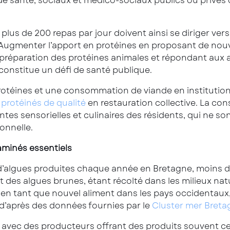
 de santé, sociaux et médico-sociaux publics ou privés 
 plus de 200 repas par jour doivent ainsi se diriger ver
 Augmenter l’apport en protéines en proposant de nouv
la préparation des protéines animales et répondant aux a
 constitue un défi de santé publique.
otéines et une consommation de viande en institution
 protéinés de qualité
en restauration collective. La co
tes sensorielles et culinaires des résidents, qui ne so
ionnelle.
aminés essentiels
 d’algues produites chaque année en Bretagne, moins 
t des algues brunes, étant récolté dans les milieux nat
 en tant que nouvel aliment dans les pays occidentaux,
d’après des données fournies par le
Cluster mer Breta
avec des producteurs offrant des produits souvent cert