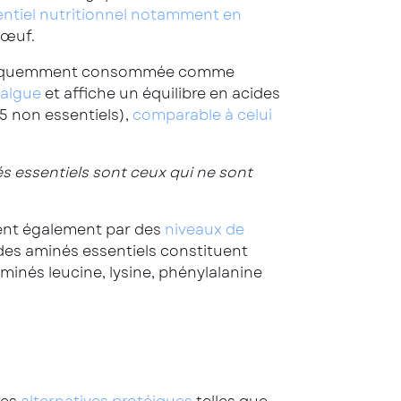
entiel nutritionnel
notamment en
’œuf.
st fréquemment consommée comme
’algue
et affiche un équilibre en acides
65 non essentiels),
comparable à celui
és essentiels sont ceux qui ne sont
uent également par des
niveaux de
cides aminés essentiels constituent
minés leucine, lysine, phénylalanine