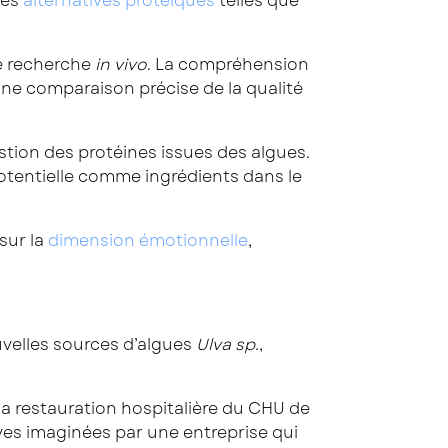
res
alternatives protéiques
telles que
e recherche
in vivo
. La compréhension
une comparaison précise de la qualité
estion des protéines issues des algues.
 potentielle comme ingrédients dans le
sur la
dimension émotionnelle
,
velles sources d’algues
Ulva sp.
,
la restauration hospitalière du CHU de
ives imaginées par une entreprise qui