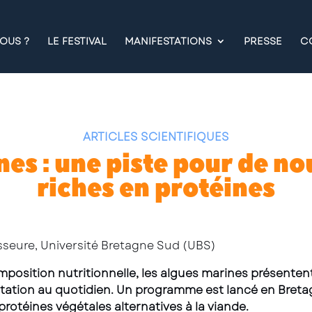
OUS ?
LE FESTIVAL
MANIFESTATIONS
PRESSE
C
ARTICLES SCIENTIFIQUES
nes : une piste pour de n
riches en protéines
sseure, Université Bretagne Sud (UBS)
composition nutritionnelle, les algues marines présente
ntation au quotidien. Un programme est lancé en Breta
rotéines végétales alternatives à la viande.