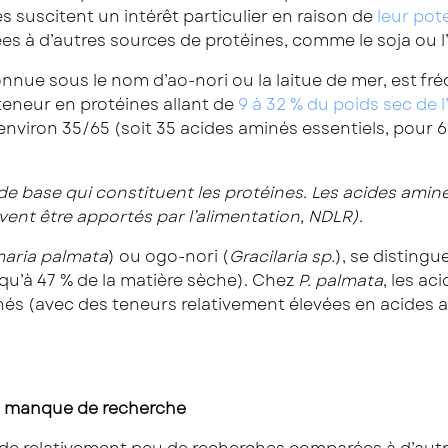
es suscitent un intérêt particulier en raison de
leur pot
es à d’autres sources de protéines, comme le soja ou l
connue sous le nom d’ao-nori ou la laitue de mer, e
teneur en protéines allant de
9 à 32 % du poids sec de l
environ 35/65 (soit 35 acides aminés essentiels, pour 
de base qui constituent les protéines. Les acides amin
vent être apportés par l’alimentation, NDLR).
maria palmata
) ou ogo-nori (
Gracilaria sp.
), se disting
qu’à 47 % de la matière sèche). Chez
P. palmata
, les a
inés (avec des teneurs relativement élevées en acides a
un manque de recherche