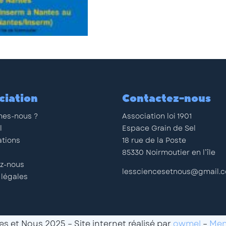
ciation
Contactez-nous
es-nous ?
Association loi 1901
l
Espace Grain de Sel
ations
18 rue de la Poste
85330 Noirmoutier en l’île
z-nous
lessciencesetnous@gmail.
 légales
s et Nous 2025 – Site internet réalisé par
owmel
–
Men