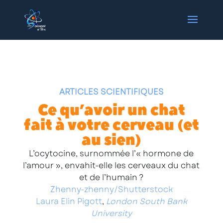
ARTICLES SCIENTIFIQUES
Ce qu’avoir un chat
fait à votre cerveau (et
au sien)
L’ocytocine, surnommée l’« hormone de
l’amour », envahit-elle les cerveaux du chat
et de l’humain ?
Zhenny-zhenny/Shutterstock
Laura Elin Pigott
,
London South Bank
University