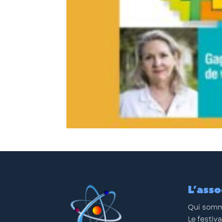
L’asso
Qui somm
Le festiva