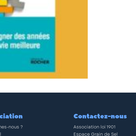
ciation
Contactez-nous
es-nous ?
Association loi 1901
l
Espace Grain de Sel