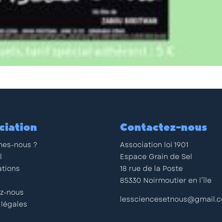
ciation
Contactez-nous
es-nous ?
Association loi 1901
l
Espace Grain de Sel
ations
18 rue de la Poste
85330 Noirmoutier en l’île
z-nous
lessciencesetnous@gmail.
 légales